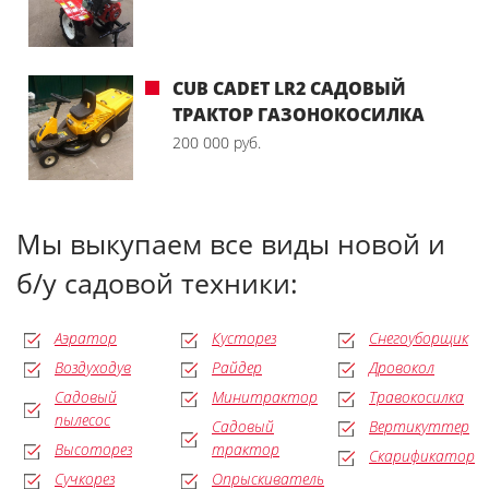
CUB CADET LR2 САДОВЫЙ
ТРАКТОР ГАЗОНОКОСИЛКА
200 000 руб.
Мы выкупаем все виды новой и
б/у садовой техники:
Аэратор
Кусторез
Снегоуборщик
Воздуходув
Райдер
Дровокол
Садовый
Минитрактор
Травокосилка
пылесос
Садовый
Вертикуттер
Высоторез
трактор
Скарификатор
Сучкорез
Опрыскиватель