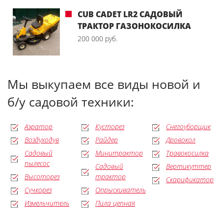
CUB CADET LR2 САДОВЫЙ
ТРАКТОР ГАЗОНОКОСИЛКА
200 000 руб.
Мы выкупаем все виды новой и
б/у садовой техники:
Аэратор
Кусторез
Снегоуборщик
Воздуходув
Райдер
Дровокол
Садовый
Минитрактор
Травокосилка
пылесос
Садовый
Вертикуттер
Высоторез
трактор
Скарификатор
Сучкорез
Опрыскиватель
Измельчитель
Пила цепная