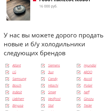
16 000 руб.
У нас вы можете дорого продать
новые и б/у холодильники
следующих брендов
Atlant
Siemens
Hyundai
LG
Зил
ARDO
Samsung
Candy
Ascoli
Bosch
Hitachi
Polair
Indesit
Smeg
Neff
Liebherr
Vestfrost
Ginzzu
Biryusa
Stal
Tesler