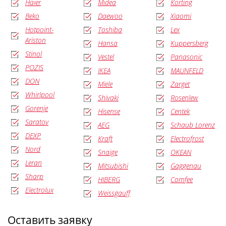
Haier
Midea
Korting
Beko
Daewoo
Xiaomi
Hotpoint-
Toshiba
Lex
Ariston
Hansa
Kuppersberg
Stinol
Vestel
Panasonic
POZIS
IKEA
MAUNFELD
DON
Miele
Zarget
Whirlpool
Shivaki
Rosenlew
Gorenje
Hisense
Centek
Saratov
AEG
Schaub Lorenz
DEXP
Kraft
Electrofrost
Nord
Snaige
OKEAN
Leran
Mitsubishi
Gaggenau
Sharp
HIBERG
Comfee
Electrolux
Weissgauff
Оставить заявку