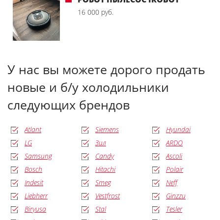
16 000 руб.
У нас вы можете дорого продать
новые и б/у холодильники
следующих брендов
Atlant
Siemens
Hyundai
LG
Зил
ARDO
Samsung
Candy
Ascoli
Bosch
Hitachi
Polair
Indesit
Smeg
Neff
Liebherr
Vestfrost
Ginzzu
Biryusa
Stal
Tesler