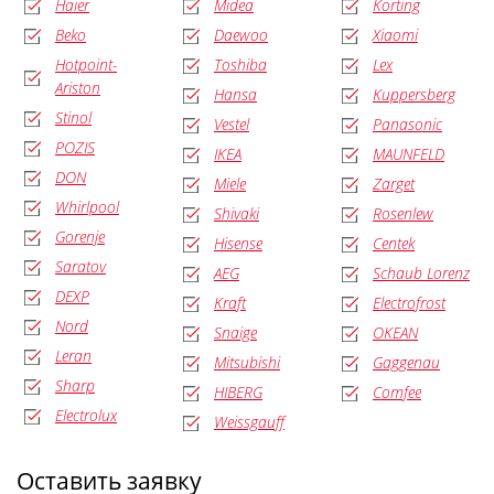
Haier
Midea
Korting
Beko
Daewoo
Xiaomi
Hotpoint-
Toshiba
Lex
Ariston
Hansa
Kuppersberg
Stinol
Vestel
Panasonic
POZIS
IKEA
MAUNFELD
DON
Miele
Zarget
Whirlpool
Shivaki
Rosenlew
Gorenje
Hisense
Centek
Saratov
AEG
Schaub Lorenz
DEXP
Kraft
Electrofrost
Nord
Snaige
OKEAN
Leran
Mitsubishi
Gaggenau
Sharp
HIBERG
Comfee
Electrolux
Weissgauff
Оставить заявку