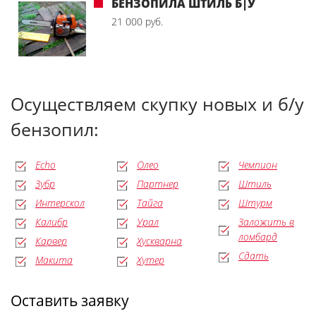
БЕНЗОПИЛА ШТИЛЬ Б|У
21 000 руб.
Осуществляем скупку новых и б/у
бензопил:
Echo
Олео
Чемпион
Зубр
Партнер
Штиль
Интерскол
Тайга
Штурм
Калибр
Урал
Заложить в
ломбард
Карвер
Хускварна
Сдать
Макита
Хутер
Оставить заявку