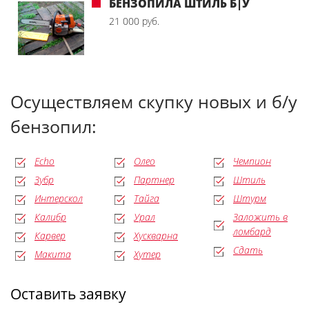
БЕНЗОПИЛА ШТИЛЬ Б|У
21 000 руб.
Осуществляем скупку новых и б/у
бензопил:
Echo
Олео
Чемпион
Зубр
Партнер
Штиль
Интерскол
Тайга
Штурм
Калибр
Урал
Заложить в
ломбард
Карвер
Хускварна
Сдать
Макита
Хутер
Оставить заявку