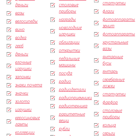
статуэтки
деньги
столовые
приборы
флаги
вазы
награды
фотоаппараты
велосипеды
зенит
новогодние
вино
игрушки
фотоаппараты
водка
облигации
хрустальные
герб
вазы
открытки
деньги
янтарные
педальные
елочные
бусы
машины
игрушки
янтарь
посуда
запонки
серебряные
радио
знаки почета
ложки
радиодетали
значки
статуэтки
радиоприемники
золото
фарфор
радиотехника
игрушки
столовые
раритетные
приборы
керосиновые
вещи
лампы
кольца
рубли
коллекции
серьги