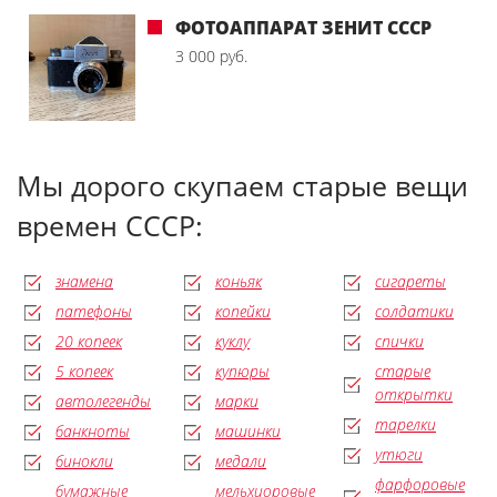
ФОТОАППАРАТ ЗЕНИТ СССР
3 000 руб.
Мы дорого скупаем старые вещи
времен СССР:
знамена
коньяк
сигареты
патефоны
копейки
солдатики
20 копеек
куклу
спички
5 копеек
купюры
старые
открытки
автолегенды
марки
тарелки
банкноты
машинки
утюги
бинокли
медали
фарфоровые
бумажные
мельхиоровые