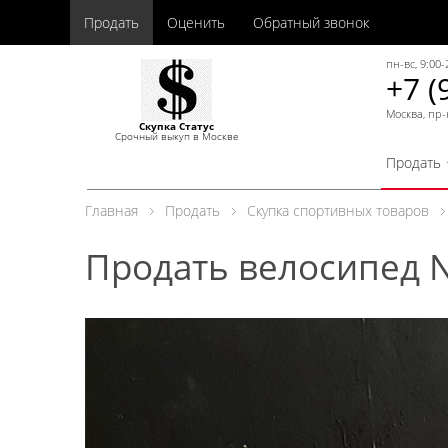
Продать
Оценить
Обратный звонок
пн-вс, 9:00-
+7 (
Москва, пр-
Скупка Статус
Срочный выкуп в Москве
Продать
Главная
Продать
Скупка спортивных товаров
Продать велосипед N