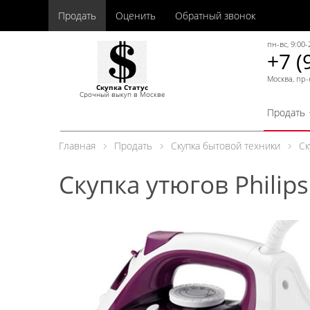
Продать
Оценить
Обратный звонок
пн-вс, 9:00-
+7 (
Москва, пр-
Скупка Статус
Срочный выкуп в Москве
Продать
Главная
Продать
Скупка бытовой техники
Ск
Скупка утюгов Philips