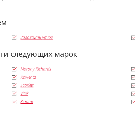
ем
Заложить утюг
юги следующих марок
Morphy Richards
Rowenta
Scarlett
Vitek
Xiaomi