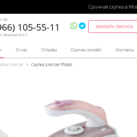
Срочная скупка в Мо
21:00
966) 105-55-11
ЗАКАЗАТЬ ЗВОНОК
кт Зеленый 62 к.3
О нас
Отзывы
Оценка онлайн
Контакты
упка утюгов
Скупка утюгов Philips