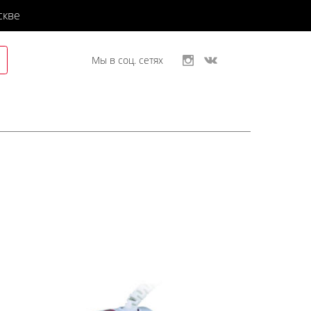
скве
Мы в соц. сетях