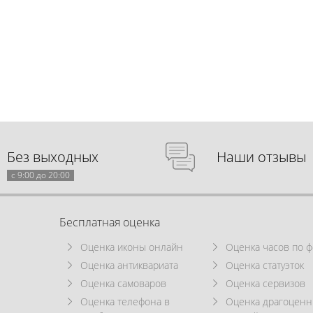
Без выходных
Наши отзывы
с 9:00 до 20:00
Бесплатная оценка
Оценка иконы онлайн
Оценка часов по ф
Оценка антиквариата
Оценка статуэток
Оценка самоваров
Оценка сервизов
Оценка телефона в
Оценка драгоцен