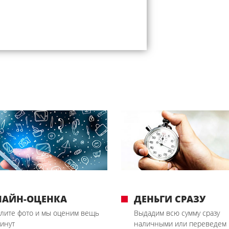
ЛАЙН-ОЦЕНКА
ДЕНЬГИ СРАЗУ
лите фото и мы оценим вещь
Выдадим всю сумму сразу
минут
наличными или переведем 