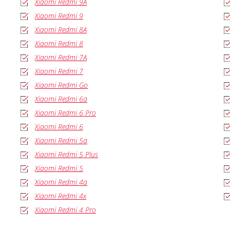
Xiaomi Redmi 9A
Xiaomi Redmi 9
Xiaomi Redmi 8A
Xiaomi Redmi 8
Xiaomi Redmi 7A
Xiaomi Redmi 7
Xiaomi Redmi Go
Xiaomi Redmi 6a
Xiaomi Redmi 6 Pro
Xiaomi Redmi 6
Xiaomi Redmi 5a
Xiaomi Redmi 5 Plus
Xiaomi Redmi 5
Xiaomi Redmi 4a
Xiaomi Redmi 4x
Xiaomi Redmi 4 Pro