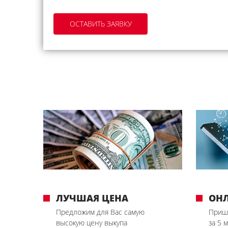
ЛУЧШАЯ ЦЕНА
ОН
Предложим для Вас самую
Приш
высокую цену выкупа
за 5 