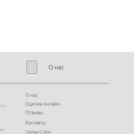
О нас
О нас
Оценка онлайн
ото
Отзывы
Контакты
ных
Скупка-Статус