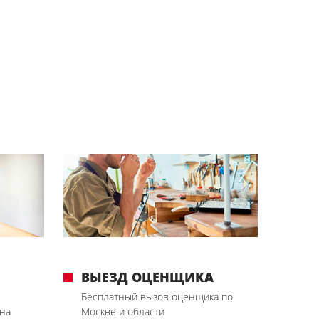
ВЫЕЗД ОЦЕНЩИКА
Бесплатный вызов оценщика по
на
Москве и области