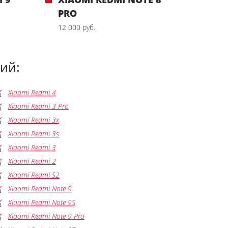
PRO
12 000 руб.
ий:
Xiaomi Redmi 4
Xiaomi Redmi 3 Pro
Xiaomi Redmi 3x
Xiaomi Redmi 3s
Xiaomi Redmi 3
Xiaomi Redmi 2
Xiaomi Redmi S2
Xiaomi Redmi Note 9
Xiaomi Redmi Note 9S
Xiaomi Redmi Note 9 Pro