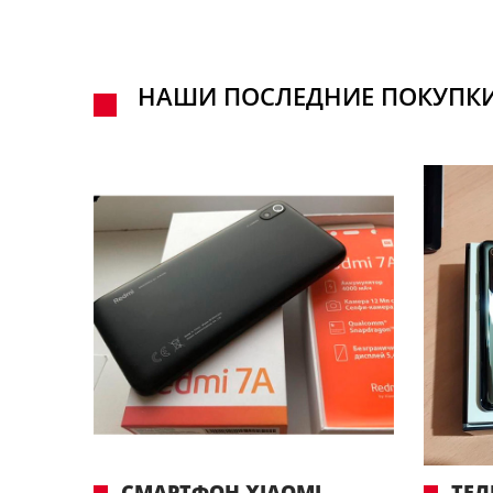
НАШИ ПОСЛЕДНИЕ ПОКУПК
СМАРТФОН XIAOMI
ТЕЛ