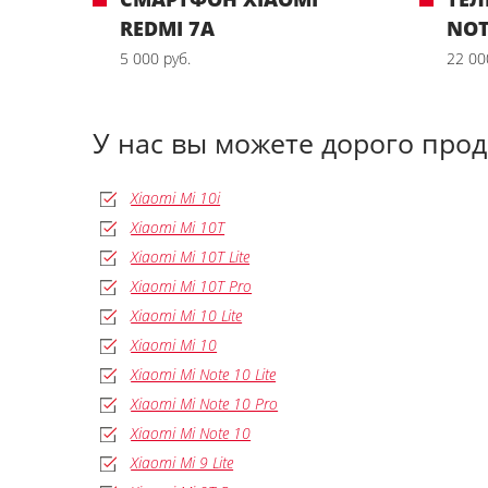
REDMI 7A
NOT
5 000 руб.
22 00
У нас вы можете дорого про
Xiaomi Mi 10i
Xiaomi Mi 10T
Xiaomi Mi 10T Lite
Xiaomi Mi 10T Pro
Xiaomi Mi 10 Lite
Xiaomi Mi 10
Xiaomi Mi Note 10 Lite
Xiaomi Mi Note 10 Pro
Xiaomi Mi Note 10
Xiaomi Mi 9 Lite