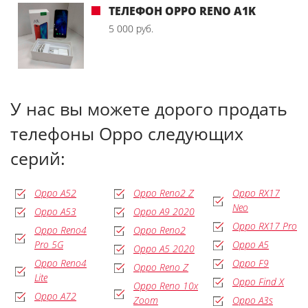
ТЕЛЕФОН OPPO RENO A1K
5 000 руб.
У нас вы можете дорого продать
телефоны Oppo следующих
серий:
Oppo A52
Oppo Reno2 Z
Oppo RX17
Neo
Oppo A53
Oppo A9 2020
Oppo RX17 Pro
Oppo Reno4
Oppo Reno2
Pro 5G
Oppo A5
Oppo A5 2020
Oppo Reno4
Oppo F9
Oppo Reno Z
Lite
Oppo Find X
Oppo Reno 10x
Oppo A72
Zoom
Oppo A3s