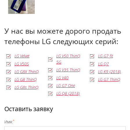
У нас вы можете дорого продать
телефоны LG следующих серий:
LG Velvet
LG V50 ThinQ
LG G7 fit
5G
LG V50S
LG Q7
LG V35 ThinQ
LG G8X ThinQ
LG K9 (2018)
LG V40
LG G8 ThinQ
LG G7 ThinQ
LG G7 One
LG G8s ThinQ
LG Q8 (2018)
Оставить заявку
*
Имя: