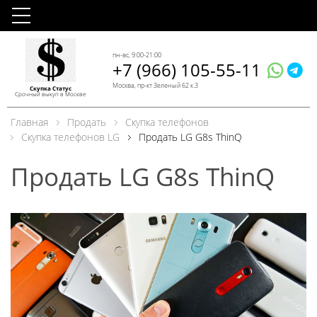
пн-вс, 9:00-21:00
+7 (966) 105-55-11
Москва, пр-кт Зеленый 62 к.3
Скупка Статус
Срочный выкуп в Москве
Главная
Продать
Скупка телефонов
Скупка телефонов LG
Продать LG G8s ThinQ
Продать LG G8s ThinQ