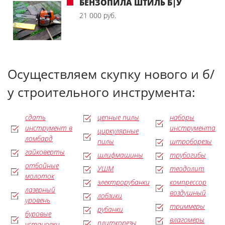
БЕНЗОПИЛА ШТИЛЬ Б|У
21 000 руб.
Осуществляем скупку нового и б/
у строительного инструмента:
сдать
цепные пилы
наборы
инструмент в
инструмента
циркулярные
ломбард
пилы
штроборезы
гайковерты
шлифмашины
трубогибы
отбойные
УШМ
теодолит
молоток
электрорубанки
компрессор
лазерный
воздушный
лобзики
уровень
триммеры
рубанки
буровые
влагомеры
плиткорезы
установки