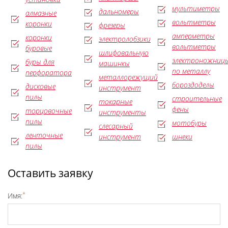
мультиметры
дальномеры
алмазные
вольтметры
коронки
фрезеры
амперметры
коронки
электролобзики
вольтметры
буровые
шлифовальную
электроножниц
буры для
машинкы
по металлу
перфоратора
металлорежущий
бороздоделы
дисковые
инструмент
пилы
строительные
токарные
фены
торцовочные
инструменты
пилы
мотобуры
слесарный
ленточные
инструмент
шнеки
пилы
Оставить заявку
*
Имя: