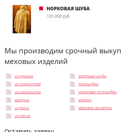
НОРКОВАЯ ШУБА
105 000 руб.
Мы производим срочный выкуп
меховых изделий
из куницы
элитные шубы
из горностая
полушубки
из шиншиллы
норковве полушубки
викунья
манто
из рыси
меховые жилетки
из песца
Оставить заявку