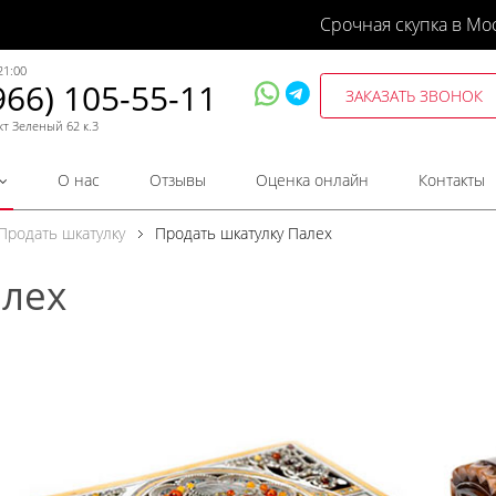
Срочная скупка в Мо
21:00
966) 105-55-11
ЗАКАЗАТЬ ЗВОНОК
кт Зеленый 62 к.3
О нас
Отзывы
Оценка онлайн
Контакты
Продать шкатулку
Продать шкатулку Палех
алех