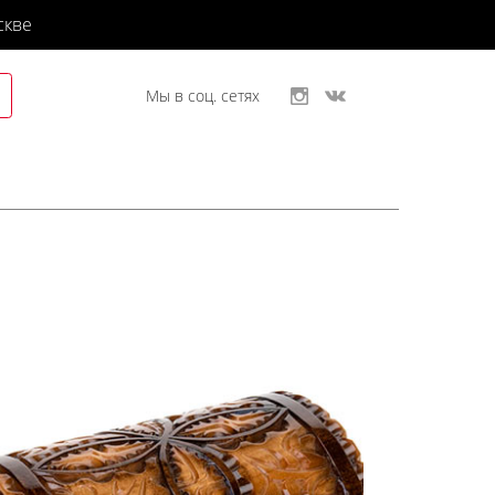
скве
Мы в соц. сетях