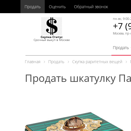
Продать
Оценить
Обратный звонок
пн-вс, 9:00-
+7 (
Москва, пр-
Скупка Статус
Срочный выкуп в Москве
Продать
Главная
Продать
Скупка раритетных вещей
Продать шкатулку П