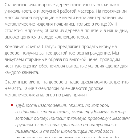
Старинные рукотворные деревянные иконы восхищают
уникальностью и искусной работой мастера. На протяжении
многих веков верующие не имели иной альтернативы им –
металлические изделия появились только в конце XVIII
столетия. Впрочем, образа из дерева в почете и в наши дни,
высоко ценятся в среде коллекционеров.
Компания «Скупка-Статус» предлагает продать икону на
дереве, получив за нее достойное вознаграждение. Мы
выкупаем старинные образа по высокой цене, проводим
честную оценку, обеспечивая выгодные условия сделки для
каждого клиента.
Старинные иконы на дереве в наше время можно встретить
нечасто. Такие экземпляры оцениваются дороже
металлических аналогов по ряду причин:
Трудность изготовления. Техника, по которой
создавались старые иконы, очень трудоемкая: мастер
готовил основу, наносил тканевую проволоку с меловым
грунтом, использовал красители на натуральных
пигментах. В те годы иконописцам приходилось
тратить на их изготовление месяцы, и даже годы.