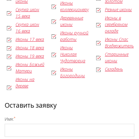
иконы
золотом
Иконы
Скупка икон
коллекционеру
Резные иконы
15 века
Деревянные
Иконы в
Скупка икон
иконы
серебряном
16 века
окладе
Иконы ручной
Иконы 17 века
работы
Иконы Спас
Вседержитель
Иконы 18 века
Иконы
Николая
Старинные
Иконы 19 века
Чудотворца
иконы
Иконы Божьей
Иконы
Складень
Матери
Богородицы
Иконы на
дереве
Оставить заявку
*
Имя: