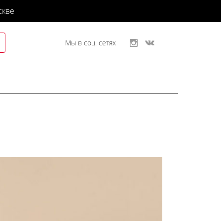
скве
Мы в соц. сетях