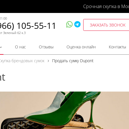
Срочная скупка в Мо
21:00
966) 105-55-11
ЗАКАЗАТЬ ЗВОНОК
кт Зеленый 62 к.3
О нас
Отзывы
Оценка онлайн
Контакты
Скупка брендовых сумок
Продать сумку Dupont
t