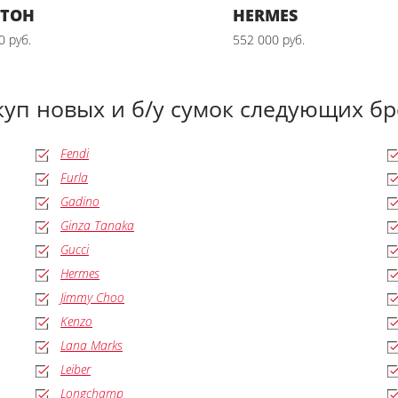
ТТОН
HERMES
0 руб.
552 000 руб.
уп новых и б/у сумок следующих б
Fendi
Furla
Gadino
Ginza Tanaka
Gucci
Hermes
Jimmy Choo
Kenzo
Lana Marks
Leiber
Longchamp