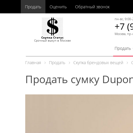
Продать
Оценить
Обратный звонок
пн-вс, 9:00-
+7 (
Москва, пр-
Скупка Статус
Срочный выкуп в Москве
Продать
Главная
Продать
Скупка брендовых вещей
Продать сумку Dupon