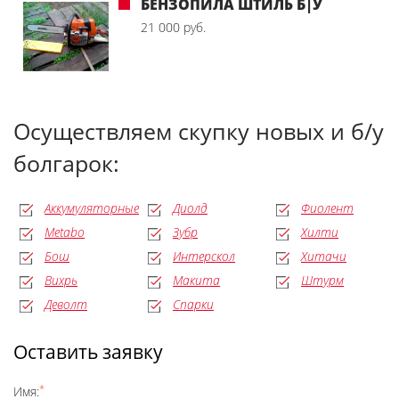
БЕНЗОПИЛА ШТИЛЬ Б|У
21 000 руб.
Осуществляем скупку новых и б/у
болгарок:
Аккумуляторные
Диолд
Фиолент
Metabo
Зубр
Хилти
Бош
Интерскол
Хитачи
Вихрь
Макита
Штурм
Деволт
Спарки
Оставить заявку
*
Имя: