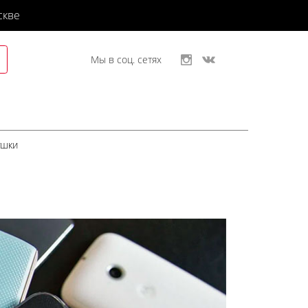
скве
Мы в соц. сетях
ушки