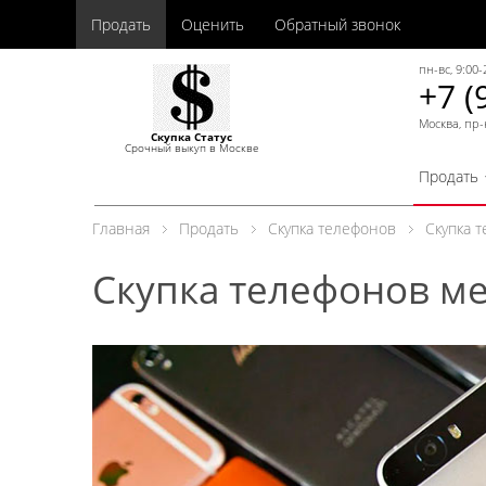
Продать
Оценить
Обратный звонок
пн-вс, 9:00-
+7 (
Москва, пр-
Скупка Статус
Срочный выкуп в Москве
Продать
Главная
Продать
Скупка телефонов
Скупка 
Скупка телефонов м