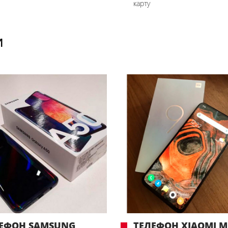
карту
И
ЕФОН SAMSUNG
ТЕЛЕФОН XIAOMI MI