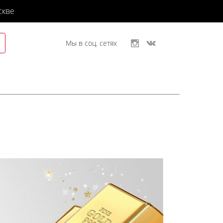
скве
Мы в соц. сетях