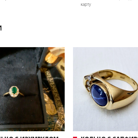
карту
И