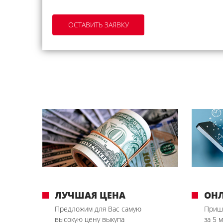
ЛУЧШАЯ ЦЕНА
ОН
Предложим для Вас самую
Приш
высокую цену выкупа
за 5 