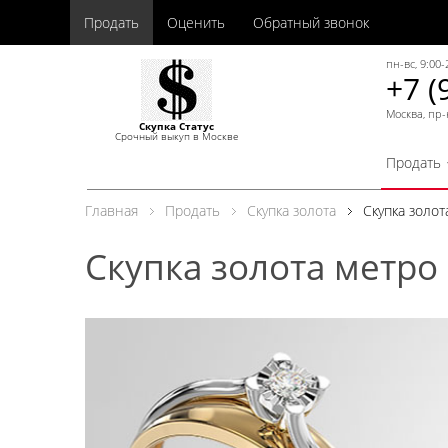
Продать
Оценить
Обратный звонок
пн-вс, 9:00-
+7 (
Москва, пр-
Скупка Статус
Срочный выкуп в Москве
Продать
Главная
Продать
Скупка золота
Скупка золо
Скупка золота метро