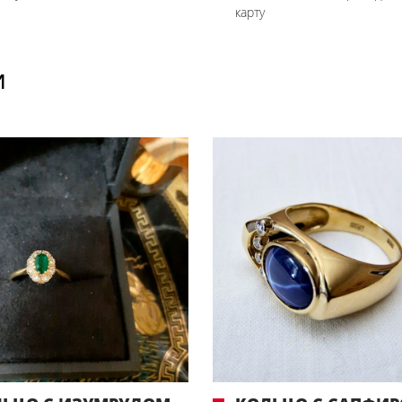
карту
И