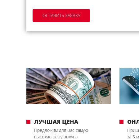
ЛУЧШАЯ ЦЕНА
ОН
Предложим для Вас самую
Приш
высокую цену выкупа
за 5 