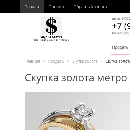
Продать
Оценить
Обратный звонок
пн-вс, 9:00-
+7 (
Москва, пр-
Скупка Статус
Срочный выкуп в Москве
Продать
Главная
Продать
Скупка золота
Скупка золо
Скупка золота метро