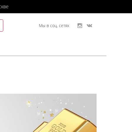
скве
Мы в соц. сетях