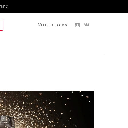
скве
Мы в соц. сетях