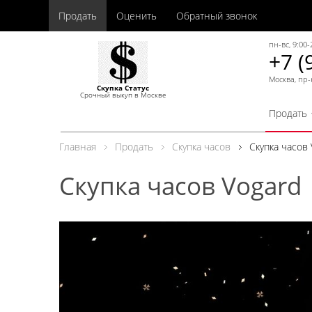
Продать
Оценить
Обратный звонок
пн-вс, 9:00-
+7 (
Москва, пр-
Скупка Статус
Срочный выкуп в Москве
Продать
Главная
Продать
Скупка часов
Скупка часов 
Скупка часов Vogard